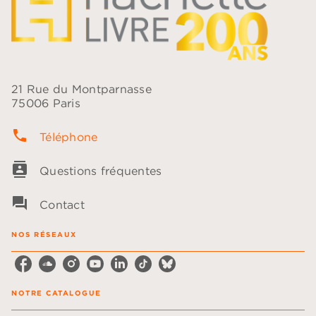
21 Rue du Montparnasse
75006 Paris
phone
Téléphone
contacts
Questions fréquentes
question_answer
Contact
NOS RÉSEAUX
NOTRE CATALOGUE