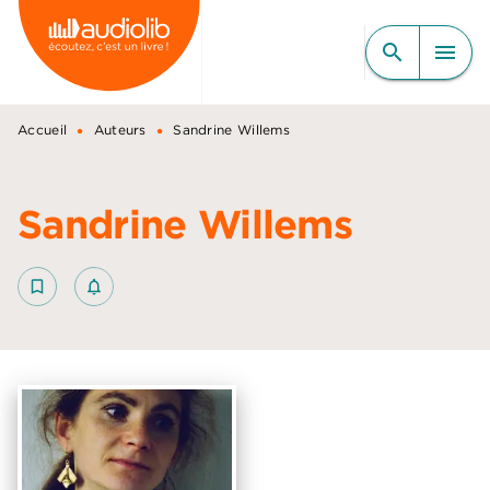
MENU
RECHERCHE
CONTENU
search
menu
PIED DE PAGE
•
•
Accueil
Auteurs
Sandrine Willems
Sandrine Willems
bookmark_border
notifications_none_outlined