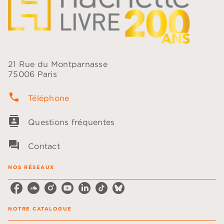
21 Rue du Montparnasse
75006 Paris
phone
Téléphone
contacts
Questions fréquentes
question_answer
Contact
NOS RÉSEAUX
NOTRE CATALOGUE