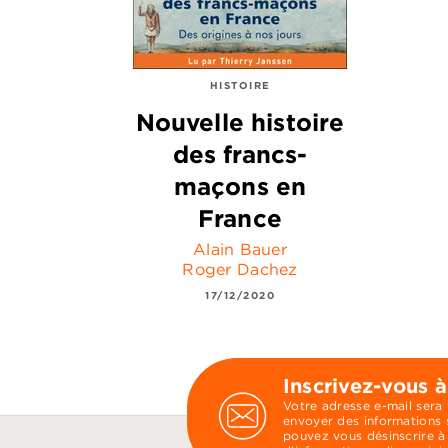
HISTOIRE
Nouvelle histoire
des francs-
maçons en
France
Alain Bauer
Roger Dachez
17/12/2020
Inscrivez-vous à
Votre adresse e-mail sera
envoyer des informations s
pouvez vous désinscrire à