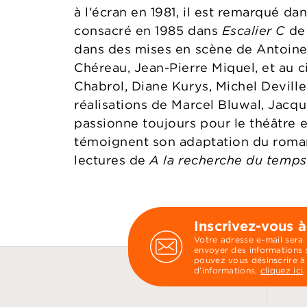
à l'écran en 1981, il est remarqué da
consacré en 1985 dans
Escalier C
de 
dans des mises en scène de Antoine
Chéreau, Jean-Pierre Miquel, et au 
Chabrol, Diane Kurys, Michel Deville,
réalisations de Marcel Bluwal, Jacque
passionne toujours pour le théâtre 
témoignent son adaptation du rom
lectures de
A la recherche du temps
Inscrivez-vous à
Votre adresse e-mail sera
envoyer des informations s
pouvez vous désinscrire à
d’informations,
cliquez ici
.