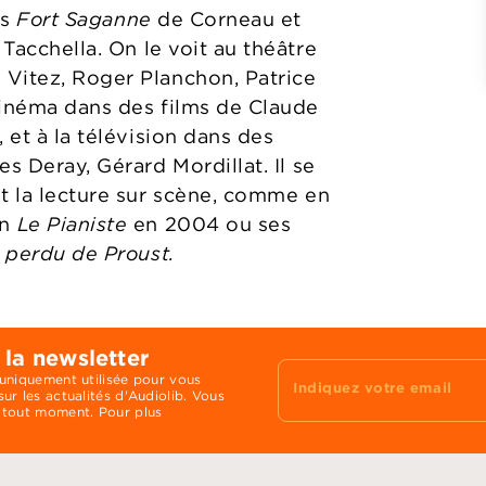
ns
Fort Saganne
de Corneau et
Tacchella. On le voit au théâtre
 Vitez, Roger Planchon, Patrice
cinéma dans des films de Claude
 et à la télévision dans des
s Deray, Gérard Mordillat. Il se
et la lecture sur scène, comme en
an
Le Pianiste
en 2004 ou ses
 perdu de Proust.
 la newsletter
 uniquement utilisée pour vous
Indiquez votre email
ur les actualités d'Audiolib. Vous
 tout moment. Pour plus