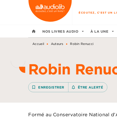
MENU
RECHERCHE
CONTENU
ÉCOUTEZ, C'EST UN LI
home
NOS LIVRES AUDIO
arrow_drop_down
À LA UNE
arrow_drop_down
•
•
Accueil
Auteurs
Robin Renucci
Robin Renuc
bookmark_border
ENREGISTRER
notifications_none_outline
ÊTRE ALERTÉ
Formé au Conservatoire National d'