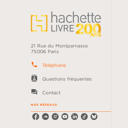
21 Rue du Montparnasse
75006 Paris
phone
Téléphone
contacts
Questions fréquentes
question_answer
Contact
NOS RÉSEAUX