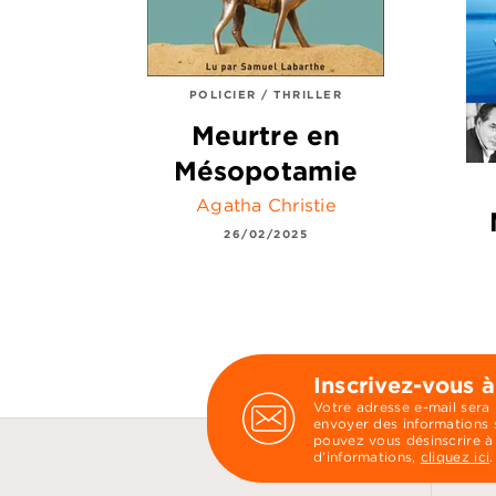
POLICIER / THRILLER
Meurtre en
Mésopotamie
Agatha Christie
26/02/2025
Inscrivez-vous à
Votre adresse e-mail sera
envoyer des informations s
pouvez vous désinscrire à
d’informations,
cliquez ici
.