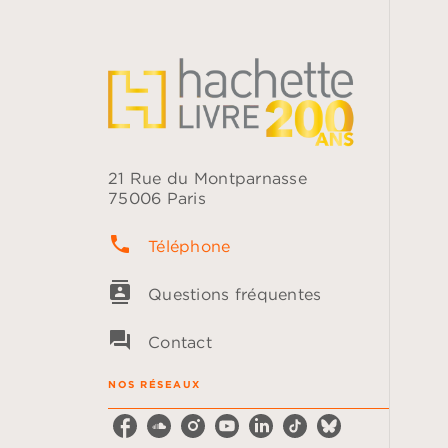
21 Rue du Montparnasse
75006 Paris
phone
Téléphone
contacts
Questions fréquentes
question_answer
Contact
NOS RÉSEAUX