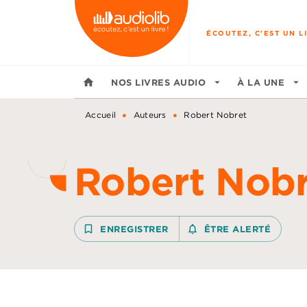
MENU
RECHERCHE
CONTENU
ÉCOUTEZ, C'EST UN LI
home
NOS LIVRES AUDIO
arrow_drop_down
À LA UNE
arrow_drop_down
•
•
Accueil
Auteurs
Robert Nobret
Robert Nobr
bookmark_border
ENREGISTRER
notifications_none_outline
ÊTRE ALERTÉ