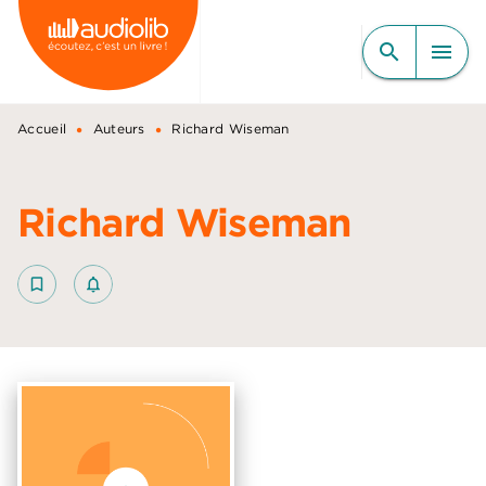
MENU
RECHERCHE
CONTENU
search
menu
PIED DE PAGE
•
•
Accueil
Auteurs
Richard Wiseman
Richard Wiseman
bookmark_border
notifications_none_outlined