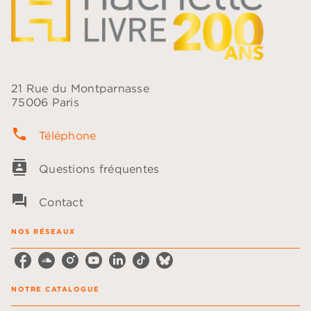
21 Rue du Montparnasse
75006 Paris
phone
Téléphone
contacts
Questions fréquentes
question_answer
Contact
NOS RÉSEAUX
NOTRE CATALOGUE