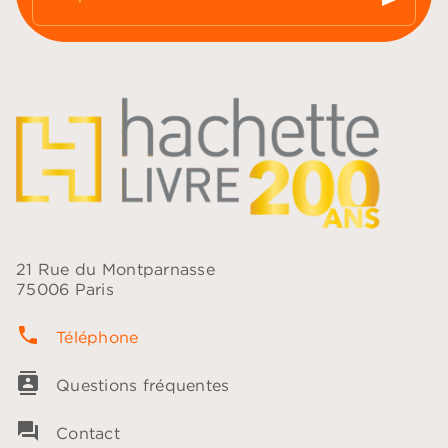
21 Rue du Montparnasse
75006 Paris
phone
Téléphone
contacts
Questions fréquentes
question_answer
Contact