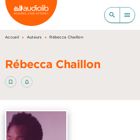
MENU
RECHERCHE
CONTENU
search
menu
PIED DE PAGE
•
•
Accueil
Auteurs
Rébecca Chaillon
Rébecca Chaillon
bookmark_border
notifications_none_outlined