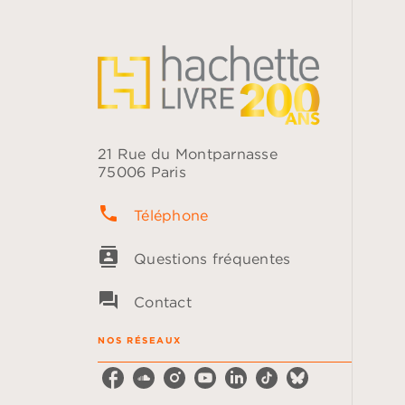
21 Rue du Montparnasse
75006 Paris
phone
Téléphone
contacts
Questions fréquentes
question_answer
Contact
NOS RÉSEAUX