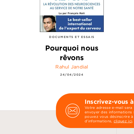
DOCUMENTS ET ESSAIS
Pourquoi nous
rêvons
Rahul Jandial
24/04/2024
Inscrivez-vous à
Votre adresse e-mail sera
envoyer des informations s
pouvez vous désinscrire à
d’informations,
cliquez ici
.