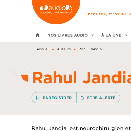
MENU
RECHERCHE
CONTENU
ÉCOUTEZ, C'EST UN LI
home
NOS LIVRES AUDIO
arrow_drop_down
À LA UNE
arrow_drop_down
•
•
Accueil
Auteurs
Rahul Jandial
Rahul Jandi
bookmark_border
ENREGISTRER
notifications_none_outline
ÊTRE ALERTÉ
Rahul Jandial est neurochirurgien et