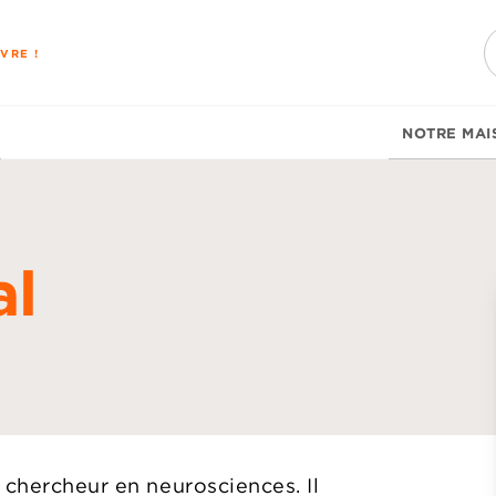
PIED DE PAGE
VRE !
NOTRE MAI
al
d
 chercheur en neurosciences. Il