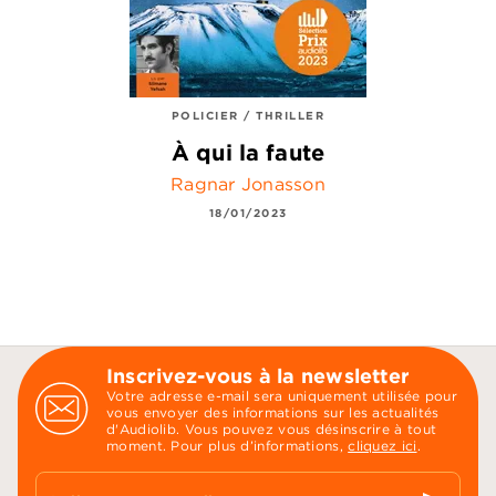
POLICIER / THRILLER
À qui la faute
Ragnar Jonasson
18/01/2023
Inscrivez-vous à la newsletter
Votre adresse e-mail sera uniquement utilisée pour
vous envoyer des informations sur les actualités
d'Audiolib. Vous pouvez vous désinscrire à tout
moment. Pour plus d’informations,
cliquez ici
.