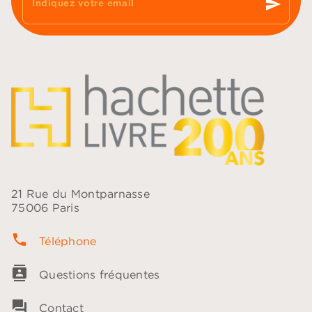
send
Indiquez votre email
21 Rue du Montparnasse
75006 Paris
phone
Téléphone
contacts
Questions fréquentes
question_answer
Contact