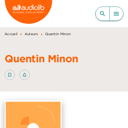
MENU
RECHERCHE
CONTENU
search
menu
PIED DE PAGE
•
•
Accueil
Auteurs
Quentin Minon
Quentin Minon
bookmark_border
notifications_none_outlined