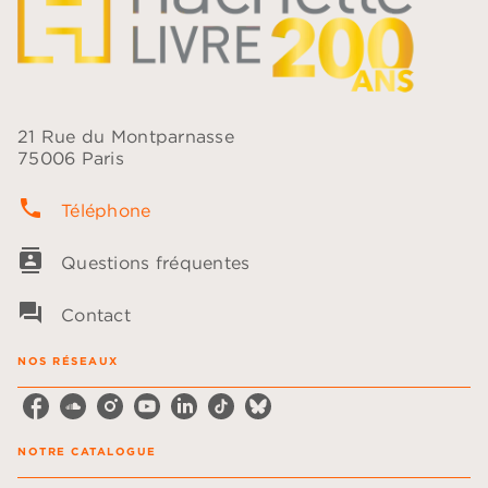
21 Rue du Montparnasse
75006 Paris
phone
Téléphone
contacts
Questions fréquentes
question_answer
Contact
NOS RÉSEAUX
NOTRE CATALOGUE