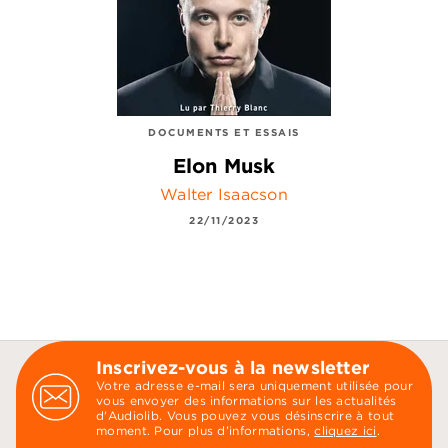
DOCUMENTS ET ESSAIS
Elon Musk
Walter Isaacson
22/11/2023
Inscrivez-vous à la newsletter
Votre adresse e-mail sera uniquement utilisée pour
vous envoyer des informations sur les actualités
d'Audiolib. Vous pouvez vous désinscrire à tout
moment. Pour plus d’informations,
cliquez ici
.