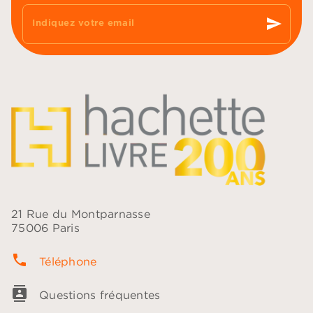
send
Indiquez votre email
21 Rue du Montparnasse
75006 Paris
phone
Téléphone
contacts
Questions fréquentes