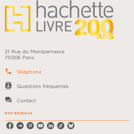
21 Rue du Montparnasse
75006 Paris
phone
Téléphone
contacts
Questions fréquentes
question_answer
Contact
NOS RÉSEAUX