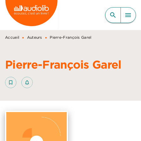
MENU
RECHERCHE
CONTENU
search
menu
PIED DE PAGE
•
•
Accueil
Auteurs
Pierre-François Garel
Pierre-François Garel
bookmark_border
notifications_none_outlined