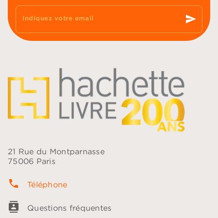
send
Indiquez votre email
21 Rue du Montparnasse
75006 Paris
phone
Téléphone
contacts
Questions fréquentes