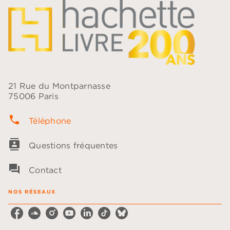
21 Rue du Montparnasse
75006 Paris
phone
Téléphone
contacts
Questions fréquentes
question_answer
Contact
NOS RÉSEAUX