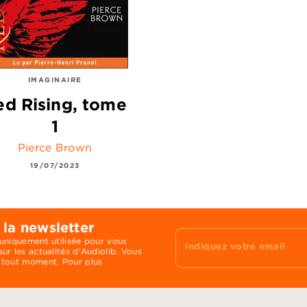
IMAGINAIRE
ed Rising, tome
1
Pierce Brown
19/07/2023
 la newsletter
 uniquement utilisée pour vous
Indiquez votre email
ur les actualités d'Audiolib. Vous
 tout moment. Pour plus