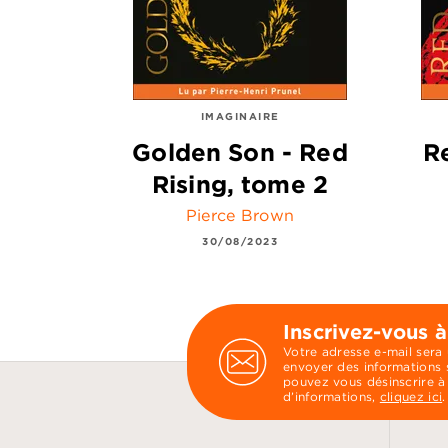
IMAGINAIRE
Golden Son - Red
R
Rising, tome 2
Pierce Brown
30/08/2023
Inscrivez-vous à
Votre adresse e-mail sera
envoyer des informations s
pouvez vous désinscrire à
d’informations,
cliquez ici
.