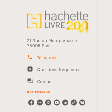
21 Rue du Montparnasse
75006 Paris
phone
Téléphone
contacts
Questions fréquentes
question_answer
Contact
NOS RÉSEAUX