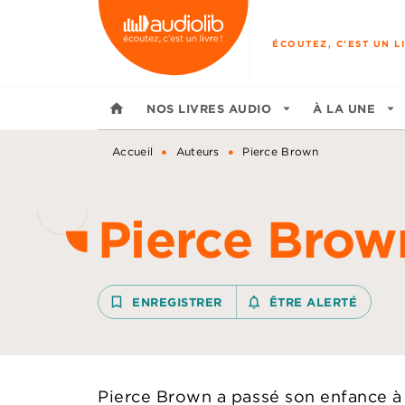
MENU
RECHERCHE
CONTENU
ÉCOUTEZ, C'EST UN LI
home
NOS LIVRES AUDIO
arrow_drop_down
À LA UNE
arrow_drop_down
•
•
Accueil
Auteurs
Pierce Brown
Pierce Brow
bookmark_border
ENREGISTRER
notifications_none_outline
ÊTRE ALERTÉ
Pierce Brown a passé son enfance à t