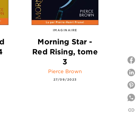
IMAGINAIRE
ed
Morning Star -
4
Red Rising, tome
3
Pierce Brown
P
27/09/2023
P
link
C