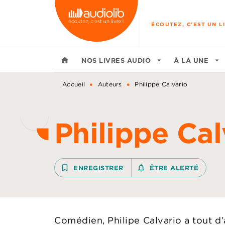
MENU
RECHERCHE
CONTENU
ÉCOUTEZ, C'EST UN LI
home
NOS LIVRES AUDIO
arrow_drop_down
À LA UNE
arrow_drop_down
•
•
Accueil
Auteurs
Philippe Calvario
Philippe Cal
bookmark_border
ENREGISTRER
notifications_none_outline
ÊTRE ALERTÉ
Comédien, Philipe Calvario a tout d’a