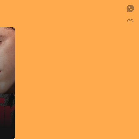
link
C