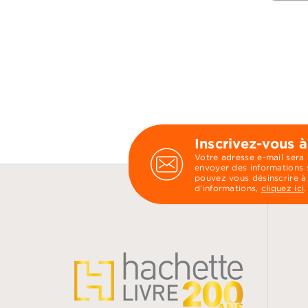
Inscrivez-vous à
Votre adresse e-mail sera
envoyer des informations s
pouvez vous désinscrire à
d’informations,
cliquez ici
.