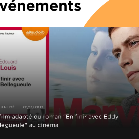
 Événements
TUALITÉ
22/11/2017
film adapté du roman "En finir avec Eddy
legueule" au cinéma