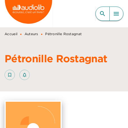
MENU
RECHERCHE
CONTENU
search
menu
PIED DE PAGE
•
•
Accueil
Auteurs
Pétronille Rostagnat
Pétronille Rostagnat
bookmark_border
notifications_none_outlined