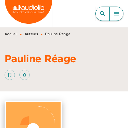
MENU
RECHERCHE
CONTENU
search
menu
PIED DE PAGE
•
•
Accueil
Auteurs
Pauline Réage
Pauline Réage
bookmark_border
notifications_none_outlined