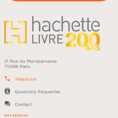
21 Rue du Montparnasse
75006 Paris
phone
Téléphone
contacts
Questions fréquentes
question_answer
Contact
NOS RÉSEAUX