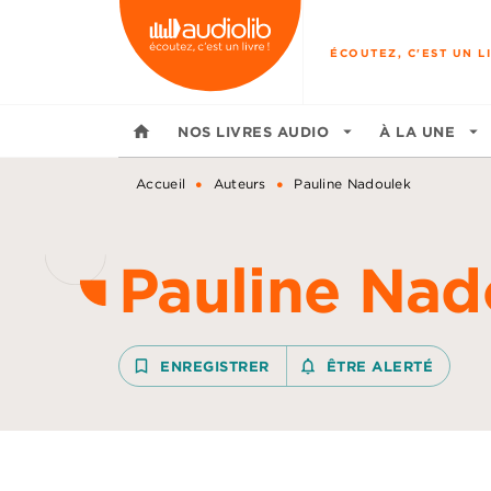
MENU
RECHERCHE
CONTENU
ÉCOUTEZ, C'EST UN LI
home
NOS LIVRES AUDIO
arrow_drop_down
À LA UNE
arrow_drop_down
•
•
Accueil
Auteurs
Pauline Nadoulek
Pauline Nad
bookmark_border
ENREGISTRER
notifications_none_outline
ÊTRE ALERTÉ