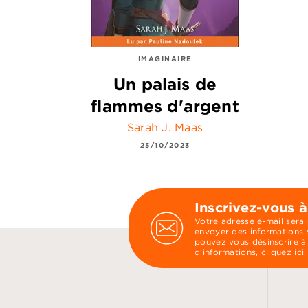
IMAGINAIRE
Un palais de
flammes d'argent
Sarah J. Maas
25/10/2023
Inscrivez-vous à
Votre adresse e-mail sera
envoyer des informations s
pouvez vous désinscrire à
d’informations,
cliquez ici
.