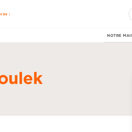
PIED DE PAGE
VRE !
NOTRE MAI
oulek
d