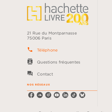
21 Rue du Montparnasse
75006 Paris
phone
Téléphone
contacts
Questions fréquentes
question_answer
Contact
NOS RÉSEAUX