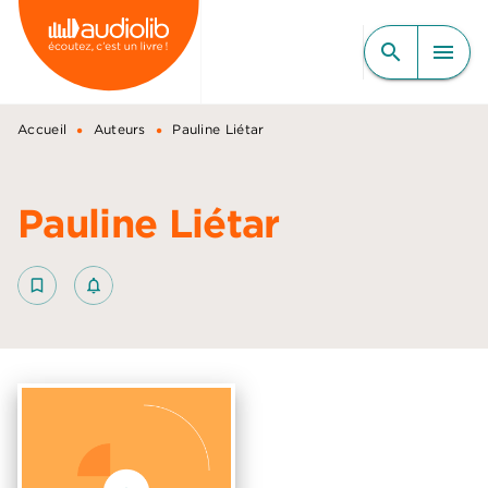
MENU
RECHERCHE
CONTENU
search
menu
PIED DE PAGE
•
•
Accueil
Auteurs
Pauline Liétar
Pauline Liétar
bookmark_border
notifications_none_outlined