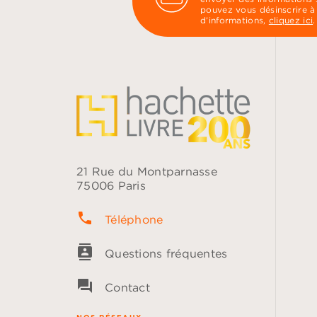
pouvez vous désinscrire à
d’informations,
cliquez ici
.
21 Rue du Montparnasse
75006 Paris
phone
Téléphone
contacts
Questions fréquentes
question_answer
Contact
NOS RÉSEAUX