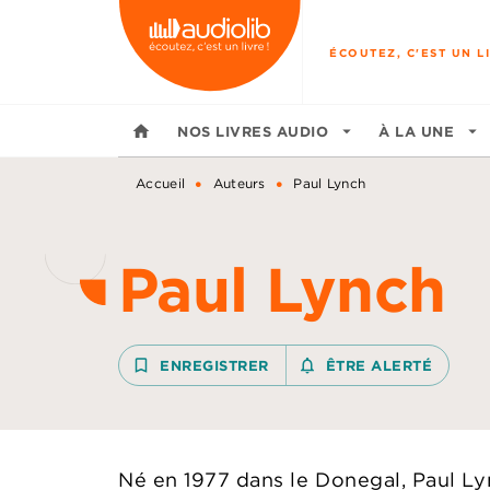
MENU
RECHERCHE
CONTENU
ÉCOUTEZ, C'EST UN LI
home
NOS LIVRES AUDIO
arrow_drop_down
À LA UNE
arrow_drop_down
•
•
Accueil
Auteurs
Paul Lynch
Paul Lynch
bookmark_border
ENREGISTRER
notifications_none_outline
ÊTRE ALERTÉ
Né en 1977 dans le Donegal, Paul Ly