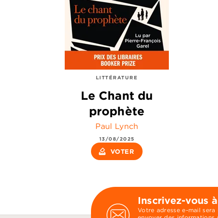
LITTÉRATURE
Le Chant du
prophète
Paul Lynch
13/08/2025
how_to_vote
VOTER
Inscrivez-vous à
Votre adresse e-mail sera
envoyer des informations s