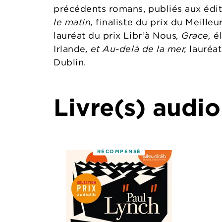
précédents romans, publiés aux édit
le matin
,
finaliste du prix du Meilleu
lauréat du prix Libr’à Nous
,
Grace
,
é
Irlande
, et
Au-delà de la mer
,
lauréat
Dublin.
Livre(s) audio
RÉCOMPENSÉ