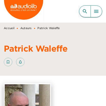
MENU
RECHERCHE
CONTENU
search
menu
PIED DE PAGE
•
•
Accueil
Auteurs
Patrick Waleffe
Patrick Waleffe
bookmark_border
notifications_none_outlined