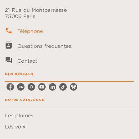
21 Rue du Montparnasse
75006 Paris
phone
Téléphone
contacts
Questions fréquentes
question_answer
Contact
NOS RÉSEAUX
NOTRE CATALOGUE
Les plumes
Les voix