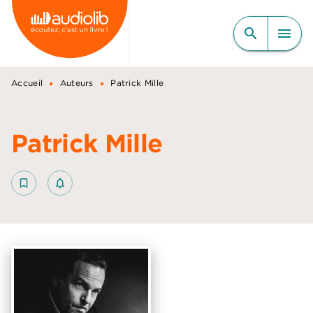
MENU
RECHERCHE
CONTENU
search
menu
PIED DE PAGE
•
•
Accueil
Auteurs
Patrick Mille
Patrick Mille
bookmark_border
notifications_none_outlined