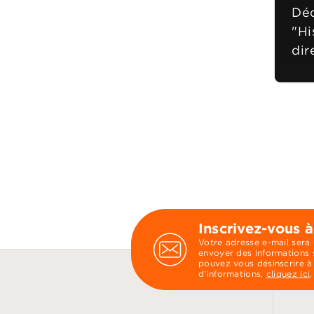
Déc
"Hi
dir
Inscrivez-vous à
Votre adresse e-mail sera
envoyer des informations s
pouvez vous désinscrire à
d’informations,
cliquez ici
.