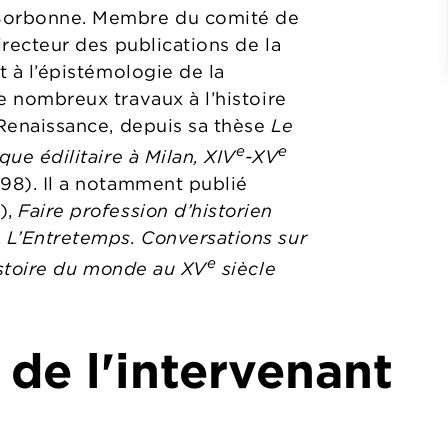
n-Sorbonne. Membre du comité de
irecteur des publications de la
et à l’épistémologie de la
de nombreux travaux à l’histoire
a Renaissance, depuis sa thèse
Le
e
e
que édilitaire à Milan, XIV
-XV
98). Il a notamment publié
),
Faire profession d’historien
,
L’Entretemps. Conversations sur
e
stoire du monde au XV
siècle
 de l'intervenant