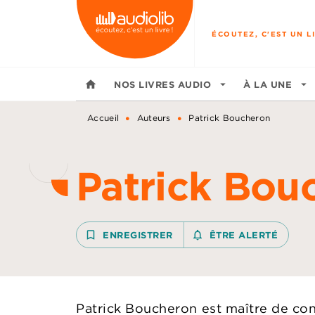
MENU
RECHERCHE
CONTENU
ÉCOUTEZ, C'EST UN LI
home
NOS LIVRES AUDIO
arrow_drop_down
À LA UNE
arrow_drop_down
•
•
Accueil
Auteurs
Patrick Boucheron
Patrick Bou
bookmark_border
ENREGISTRER
notifications_none_outline
ÊTRE ALERTÉ
Patrick Boucheron est maître de co