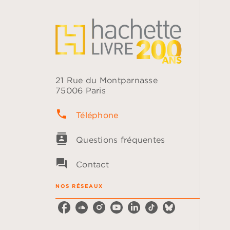
21 Rue du Montparnasse
75006 Paris
phone
Téléphone
contacts
Questions fréquentes
question_answer
Contact
NOS RÉSEAUX