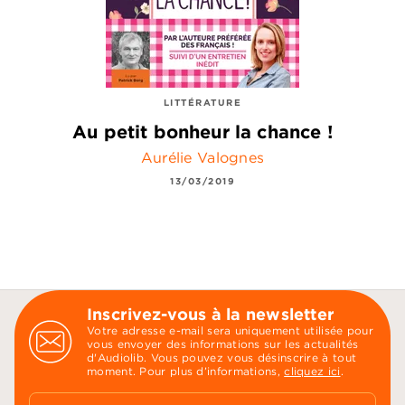
LITTÉRATURE
Au petit bonheur la chance !
Aurélie Valognes
13/03/2019
Inscrivez-vous à la newsletter
Votre adresse e-mail sera uniquement utilisée pour
vous envoyer des informations sur les actualités
d'Audiolib. Vous pouvez vous désinscrire à tout
moment. Pour plus d’informations,
cliquez ici
.