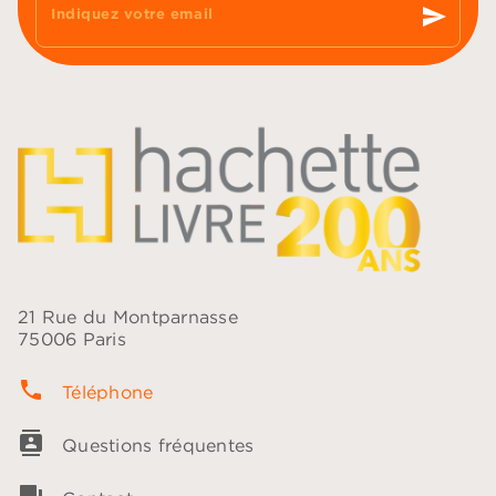
send
Indiquez votre email
21 Rue du Montparnasse
75006 Paris
phone
Téléphone
contacts
Questions fréquentes