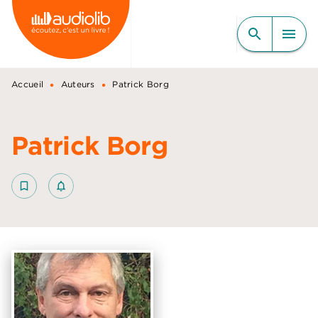
MENU
RECHERCHE
CONTENU
search
menu
PIED DE PAGE
•
•
Accueil
Auteurs
Patrick Borg
Patrick Borg
bookmark_border
notifications_none_outlined