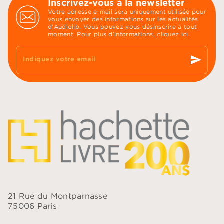
Inscrivez-vous à la newsletter
Votre adresse e-mail sera uniquement utilisée pour
vous envoyer des informations sur les actualités
d'Audiolib. Vous pouvez vous désinscrire à tout
moment. Pour plus d’informations,
cliquez ici
.
send
Indiquez votre email
21 Rue du Montparnasse
75006 Paris