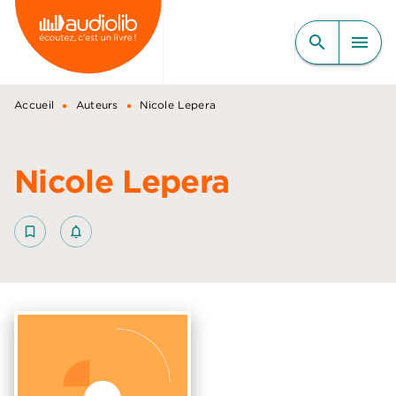
MENU
RECHERCHE
CONTENU
search
menu
PIED DE PAGE
•
•
Accueil
Auteurs
Nicole Lepera
Nicole Lepera
bookmark_border
notifications_none_outlined