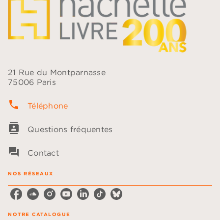
21 Rue du Montparnasse
75006 Paris
phone
Téléphone
contacts
Questions fréquentes
question_answer
Contact
NOS RÉSEAUX
NOTRE CATALOGUE