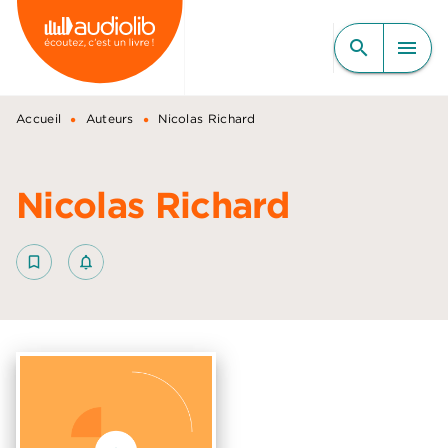
MENU
RECHERCHE
CONTENU
search
menu
PIED DE PAGE
•
•
Accueil
Auteurs
Nicolas Richard
Nicolas Richard
bookmark_border
notifications_none_outlined