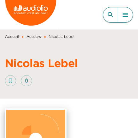
MENU
RECHERCHE
CONTENU
search
menu
PIED DE PAGE
•
•
Accueil
Auteurs
Nicolas Lebel
Nicolas Lebel
bookmark_border
notifications_none_outlined