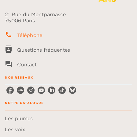
21 Rue du Montparnasse
75006 Paris
phone
Téléphone
contacts
Questions fréquentes
question_answer
Contact
NOS RÉSEAUX
NOTRE CATALOGUE
Les plumes
Les voix