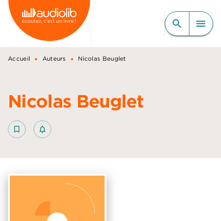
MENU
RECHERCHE
CONTENU
search
menu
PIED DE PAGE
•
•
Accueil
Auteurs
Nicolas Beuglet
Nicolas Beuglet
bookmark_border
notifications_none_outlined