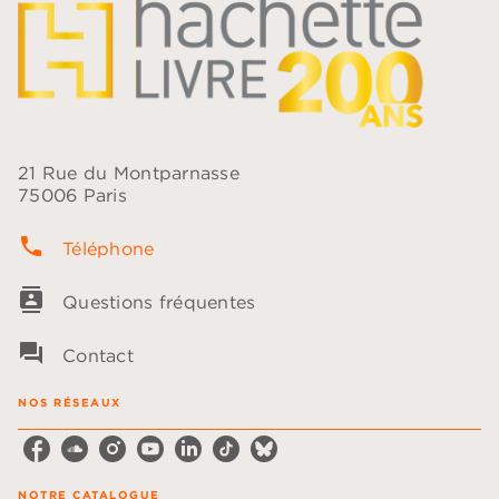
21 Rue du Montparnasse
75006 Paris
phone
Téléphone
contacts
Questions fréquentes
question_answer
Contact
NOS RÉSEAUX
NOTRE CATALOGUE