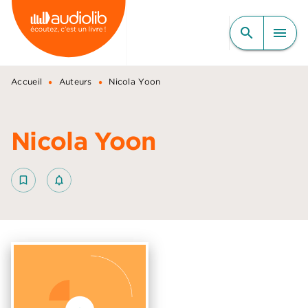
MENU
RECHERCHE
CONTENU
search
menu
PIED DE PAGE
•
•
Accueil
Auteurs
Nicola Yoon
Nicola Yoon
bookmark_border
notifications_none_outlined