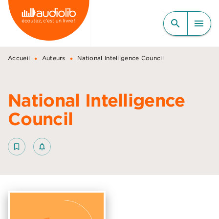
MENU
RECHERCHE
CONTENU
search
menu
PIED DE PAGE
•
•
Accueil
Auteurs
National Intelligence Council
National Intelligence
Council
bookmark_border
notifications_none_outlined