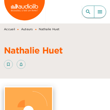
MENU
RECHERCHE
CONTENU
search
menu
PIED DE PAGE
•
•
Accueil
Auteurs
Nathalie Huet
Nathalie Huet
bookmark_border
notifications_none_outlined