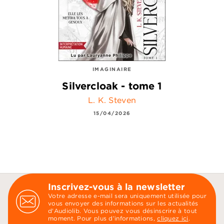
IMAGINAIRE
Silvercloak - tome 1
L. K. Steven
15/04/2026
Inscrivez-vous à la newsletter
Votre adresse e-mail sera uniquement utilisée pour
vous envoyer des informations sur les actualités
d'Audiolib. Vous pouvez vous désinscrire à tout
moment. Pour plus d’informations,
cliquez ici
.