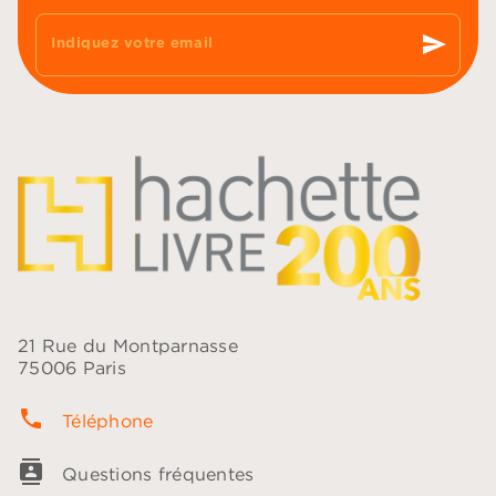
send
Indiquez votre email
21 Rue du Montparnasse
75006 Paris
phone
Téléphone
contacts
Questions fréquentes