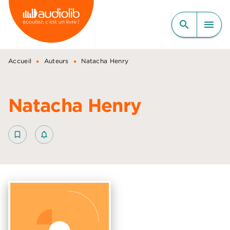
MENU
RECHERCHE
CONTENU
search
menu
PIED DE PAGE
•
•
Accueil
Auteurs
Natacha Henry
Natacha Henry
bookmark_border
notifications_none_outlined