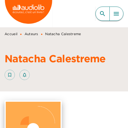
MENU
RECHERCHE
CONTENU
search
menu
PIED DE PAGE
•
•
Accueil
Auteurs
Natacha Calestreme
Natacha Calestreme
bookmark_border
notifications_none_outlined