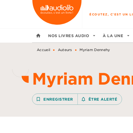
MENU
RECHERCHE
CONTENU
ÉCOUTEZ, C'EST UN LI
home
NOS LIVRES AUDIO
arrow_drop_down
À LA UNE
arrow_drop_down
•
•
Accueil
Auteurs
Myriam Dennehy
Myriam Den
bookmark_border
ENREGISTRER
notifications_none_outline
ÊTRE ALERTÉ