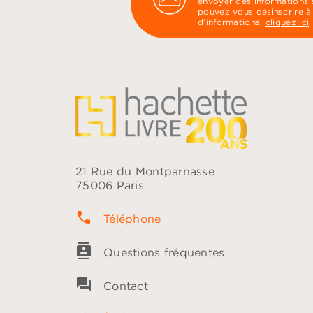
envoyer des informations s
pouvez vous désinscrire à
d’informations,
cliquez ici
.
21 Rue du Montparnasse
75006 Paris
phone
Téléphone
contacts
Questions fréquentes
question_answer
Contact