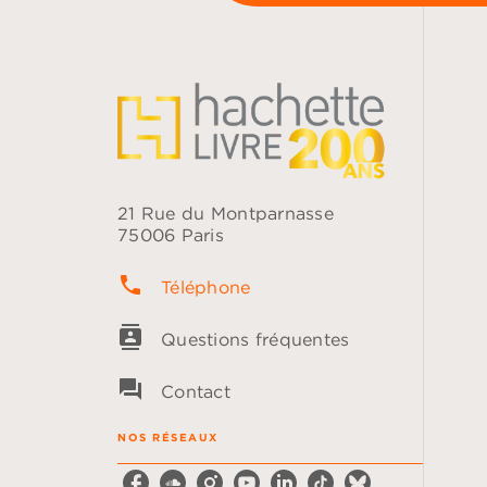
21 Rue du Montparnasse
75006 Paris
phone
Téléphone
contacts
Questions fréquentes
question_answer
Contact
NOS RÉSEAUX