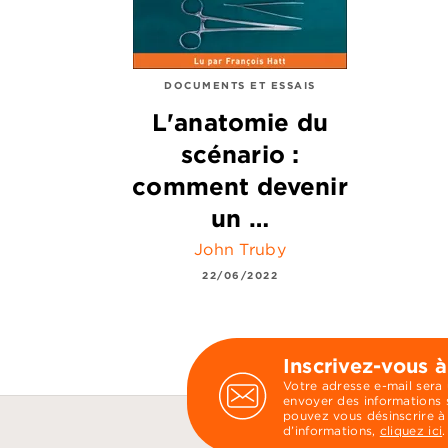
DOCUMENTS ET ESSAIS
L'anatomie du
scénario :
comment devenir
un …
John Truby
22/06/2022
Inscrivez-vous à
Votre adresse e-mail sera
envoyer des informations s
pouvez vous désinscrire à
d’informations,
cliquez ici
.