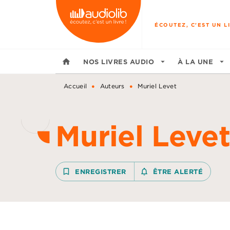
MENU
RECHERCHE
CONTENU
ÉCOUTEZ, C'EST UN LI
home
NOS LIVRES AUDIO
arrow_drop_down
À LA UNE
arrow_drop_down
•
•
Accueil
Auteurs
Muriel Levet
Muriel Levet
bookmark_border
ENREGISTRER
notifications_none_outline
ÊTRE ALERTÉ