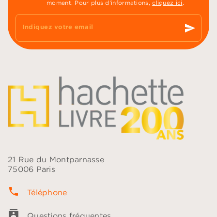
moment. Pour plus d’informations,
cliquez ici
.
send
Indiquez votre email
21 Rue du Montparnasse
75006 Paris
phone
Téléphone
contacts
Questions fréquentes