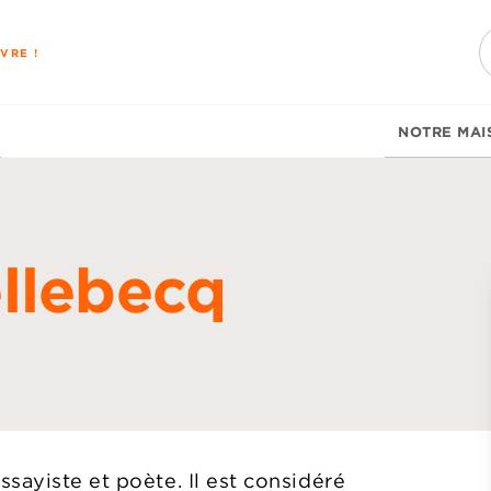
PIED DE PAGE
VRE !
NOTRE MAI
llebecq
d
sayiste et poète. Il est considéré