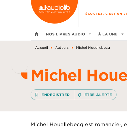
MENU
RECHERCHE
CONTENU
ÉCOUTEZ, C'EST UN LI
home
NOS LIVRES AUDIO
arrow_drop_down
À LA UNE
arrow_drop_down
•
•
Accueil
Auteurs
Michel Houellebecq
Michel Houe
bookmark_border
ENREGISTRER
notifications_none_outline
ÊTRE ALERTÉ
Michel Houellebecq est romancier, es