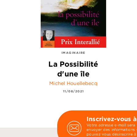
IMAGINAIRE
La Possibilité
d'une île
Michel Houellebecq
11/08/2021
Inscrivez-vous à
Votre adresse e-mail sera
envoyer des informations s
pouvez vous désinscrire à