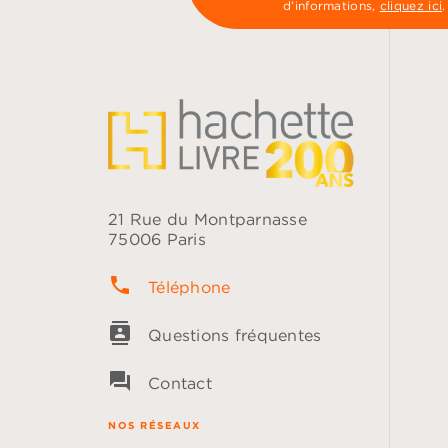
d’informations,
cliquez ici
.
21 Rue du Montparnasse
75006 Paris
phone
Téléphone
contacts
Questions fréquentes
question_answer
Contact
NOS RÉSEAUX