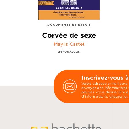
DOCUMENTS ET ESSAIS
Corvée de sexe
Maylis Castet
24/09/2025
Inscrivez-vous à
Votre adresse e-mail sera
envoyer des informations s
pouvez vous désinscrire à
d’informations,
cliquez ici
.