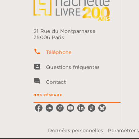
21 Rue du Montparnasse
75006 Paris
phone
Téléphone
contacts
Questions fréquentes
question_answer
Contact
NOS RÉSEAUX
Données personnelles
Paramétrer 