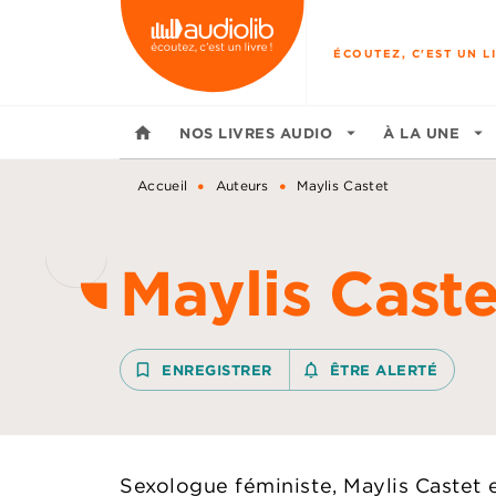
MENU
RECHERCHE
CONTENU
ÉCOUTEZ, C'EST UN LI
home
NOS LIVRES AUDIO
arrow_drop_down
À LA UNE
arrow_drop_down
•
•
Accueil
Auteurs
Maylis Castet
Maylis Caste
bookmark_border
ENREGISTRER
notifications_none_outline
ÊTRE ALERTÉ
Sexologue féministe, Maylis Castet e