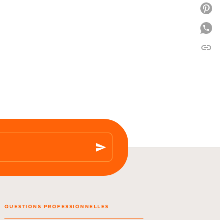
P
link
C
send
QUESTIONS PROFESSIONNELLES