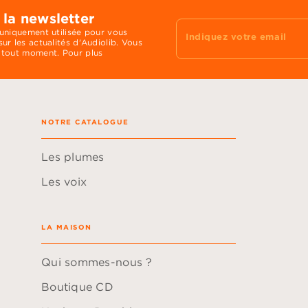
 la newsletter
 uniquement utilisée pour vous
Indiquez votre email
ur les actualités d'Audiolib. Vous
 tout moment. Pour plus
NOTRE CATALOGUE
Les plumes
Les voix
LA MAISON
Qui sommes-nous ?
Boutique CD