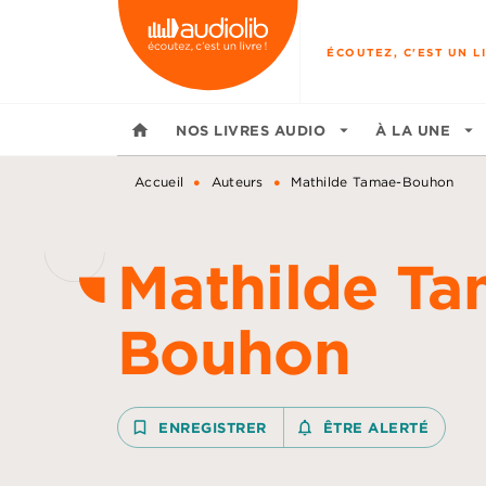
MENU
RECHERCHE
CONTENU
ÉCOUTEZ, C'EST UN LI
home
NOS LIVRES AUDIO
arrow_drop_down
À LA UNE
arrow_drop_down
•
•
Accueil
Auteurs
Mathilde Tamae-Bouhon
Mathilde Ta
Bouhon
bookmark_border
ENREGISTRER
notifications_none_outline
ÊTRE ALERTÉ