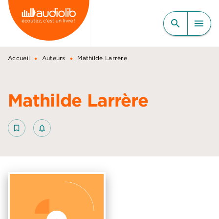
MENU
RECHERCHE
CONTENU
search
menu
PIED DE PAGE
•
•
Accueil
Auteurs
Mathilde Larrère
Mathilde Larrère
bookmark_border
notifications_none_outlined