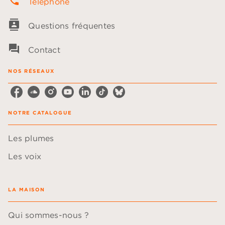
phone
Téléphone
contacts
Questions fréquentes
question_answer
Contact
NOS RÉSEAUX
NOTRE CATALOGUE
Les plumes
Les voix
LA MAISON
Qui sommes-nous ?