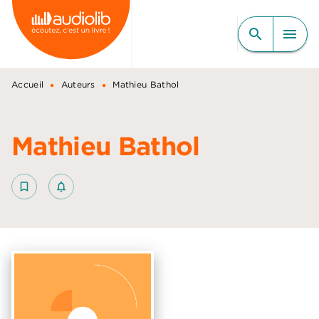
MENU
RECHERCHE
CONTENU
search
menu
PIED DE PAGE
•
•
Accueil
Auteurs
Mathieu Bathol
Mathieu Bathol
bookmark_border
notifications_none_outlined