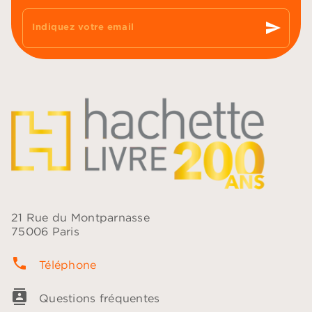
send
Indiquez votre email
21 Rue du Montparnasse
75006 Paris
phone
Téléphone
contacts
Questions fréquentes