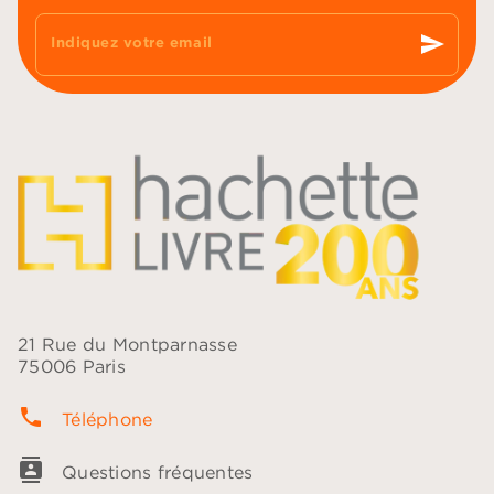
send
Indiquez votre email
21 Rue du Montparnasse
75006 Paris
phone
Téléphone
contacts
Questions fréquentes