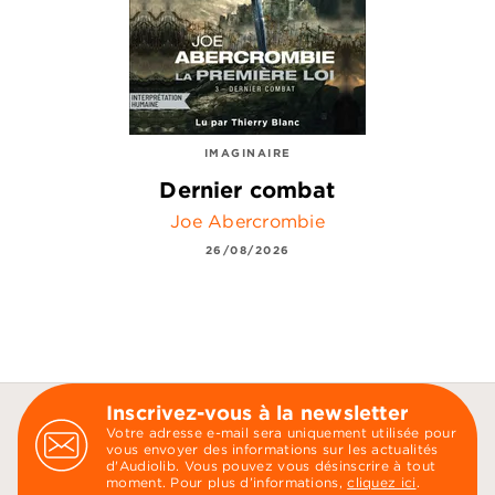
IMAGINAIRE
Dernier combat
Joe Abercrombie
26/08/2026
Inscrivez-vous à la newsletter
Votre adresse e-mail sera uniquement utilisée pour
vous envoyer des informations sur les actualités
d'Audiolib. Vous pouvez vous désinscrire à tout
moment. Pour plus d’informations,
cliquez ici
.