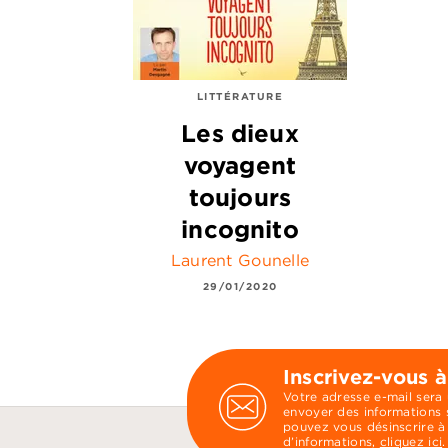
LITTÉRATURE
Les dieux
voyagent
toujours
incognito
Laurent Gounelle
29/01/2020
Inscrivez-vous à
Votre adresse e-mail sera
envoyer des informations s
pouvez vous désinscrire à
d’informations,
cliquez ici
.