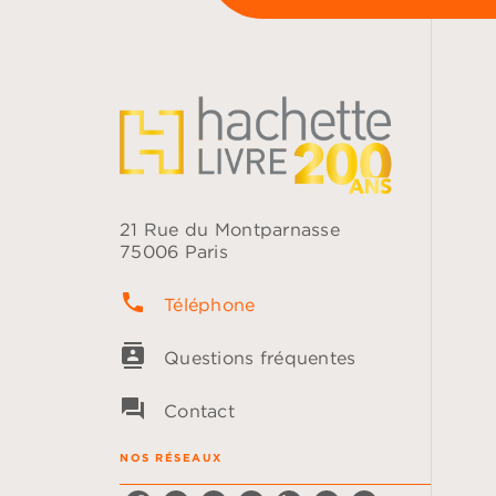
21 Rue du Montparnasse
75006 Paris
phone
Téléphone
contacts
Questions fréquentes
question_answer
Contact
NOS RÉSEAUX