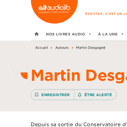
MENU
RECHERCHE
CONTENU
ÉCOUTEZ, C'EST UN LI
home
NOS LIVRES AUDIO
arrow_drop_down
À LA UNE
arrow_drop_down
•
•
Accueil
Auteurs
Martin Desgagné
Martin Des
bookmark_border
ENREGISTRER
notifications_none_outline
ÊTRE ALERTÉ
Depuis sa sortie du Conservatoire d