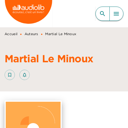
MENU
RECHERCHE
CONTENU
search
menu
PIED DE PAGE
•
•
Accueil
Auteurs
Martial Le Minoux
Martial Le Minoux
bookmark_border
notifications_none_outlined