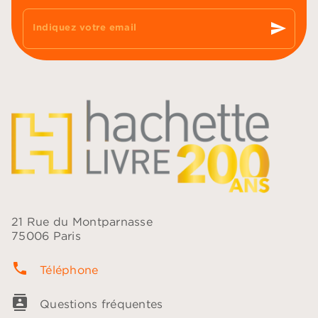
send
Indiquez votre email
21 Rue du Montparnasse
75006 Paris
phone
Téléphone
contacts
Questions fréquentes