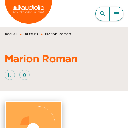
MENU
RECHERCHE
CONTENU
search
menu
PIED DE PAGE
•
•
Accueil
Auteurs
Marion Roman
Marion Roman
bookmark_border
notifications_none_outlined