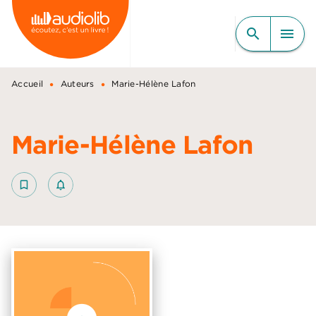
MENU
RECHERCHE
CONTENU
search
menu
PIED DE PAGE
•
•
Accueil
Auteurs
Marie-Hélène Lafon
Marie-Hélène Lafon
bookmark_border
notifications_none_outlined