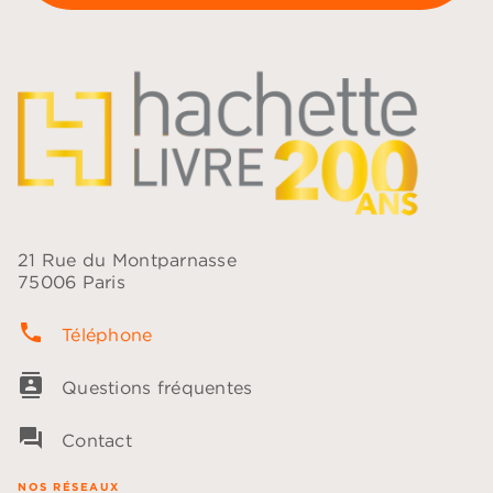
21 Rue du Montparnasse
75006 Paris
phone
Téléphone
contacts
Questions fréquentes
question_answer
Contact
NOS RÉSEAUX