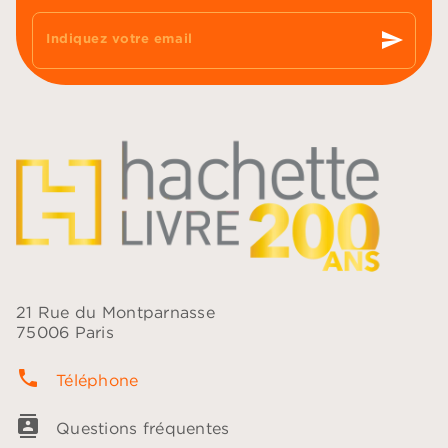
send
Indiquez votre email
21 Rue du Montparnasse
75006 Paris
phone
Téléphone
contacts
Questions fréquentes