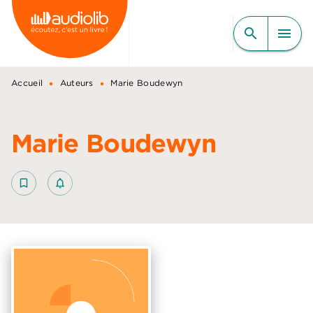
MENU
RECHERCHE
CONTENU
search
menu
PIED DE PAGE
•
•
Accueil
Auteurs
Marie Boudewyn
Marie Boudewyn
bookmark_border
notifications_none_outlined