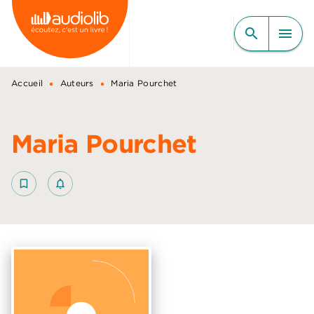
MENU
RECHERCHE
CONTENU
search
menu
PIED DE PAGE
•
•
Accueil
Auteurs
Maria Pourchet
Maria Pourchet
bookmark_border
notifications_none_outlined